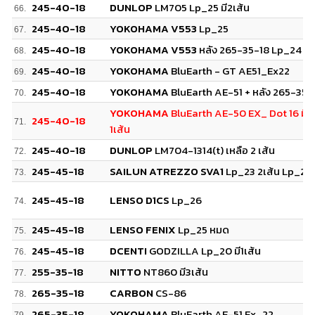
245-40-18
DUNLOP
LM705 Lp_25 มี2เส้น
66.
245-40-18
YOKOHAMA V553
Lp_25
67.
245-40-18
YOKOHAMA V553
หลัง 265-35-18 Lp_24
68.
245-40-18
YOKOHAMA
BluEarth - GT AE51_Ex22
69.
245-40-18
YOKOHAMA
BluEarth AE-51 + หลัง 265-35-
70.
YOKOHAMA
BluEarth AE-50 EX_ Dot 16 มี 1 เ
245-40-18
71.
1เส้น
245-40-18
DUNLOP
LM704-1314(t) เหลือ 2 เส้น
72.
245-45-18
SAILUN ATREZZO SVA1
Lp_23 2เส้น Lp_24 
73.
245-45-18
LENSO D1CS
Lp_26
74.
245-45-18
LENSO FENIX
Lp_25 หมด
75.
245-45-18
DCENTI
GODZILLA Lp_20 มี1เส้น
76.
255-35-18
NITTO
NT860 มี3เส้น
77.
265-35-18
CARBON
CS-86
78.
265-35-18
YOKOHAMA
BluEarth AE-51 Ex_22
79.