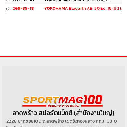
265-35-18
YOKOHAMA
Bluearth AE-50 Ex_16 (มี 2 เส้น
80.
ลาดพร้าว สปอร์ตแม็กซ์ (สำนักงานใหญ่)
2228 ปากซอย100 ถ.ลาดพร้าว เขตวังทองหลาง กทม.10310