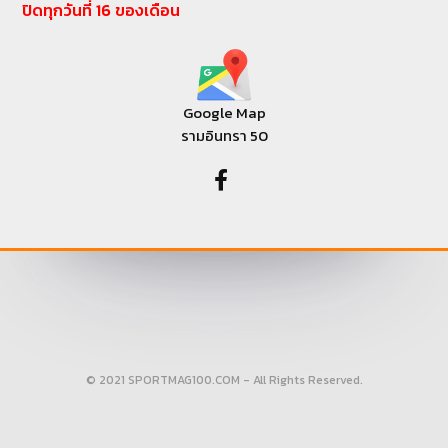
ปิดทุกวันที่ 16 ของเดือน
Google Map
รามอินทรา 50
© 2021 SPORTMAG100.COM - All Rights Reserved.