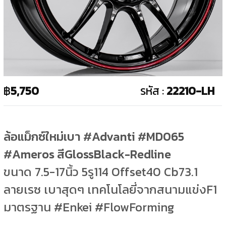
฿
5,750
รหัส :
22210-LH
ล้อแม็กซ์ใหม่เบา #Advanti #MD065
#Ameros สีGlossBlack-Redline
ขนาด 7.5-17นิ้ว 5รู114 Offset40 Cb73.1
ลายเรซ เบาสุดๆ เทคโนโลยี่จากสนามแข่งF1
มาตรฐาน #Enkei #FlowForming