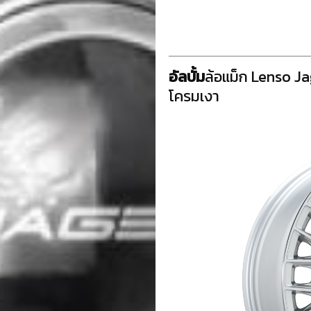
อัลบั้ม
ล้อแม็ก Lenso Ja
โครมเงา