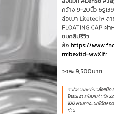
ล้อแม็ก #Lenso #Ja
กว้าง 9-20นิ้ว 6รู13
ล้อเบา Litetech+ ล
FLOATING CAP ฝาหมุ
ชมคลิปรีวิว
ล้อ
https://www.f
mibextid=wwXIfr
วงละ 9,500บาท
สนใจรายละเอียด
ล้อแม็ก 
โครมเงา
รหัสสินค้าคือ
22
100
ผ่านทางแชทได้ตลอดเว
ท่าน