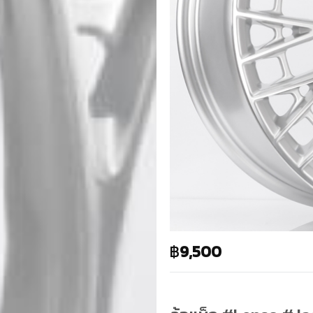
฿
9,500