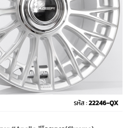
รหัส :
22246-QX