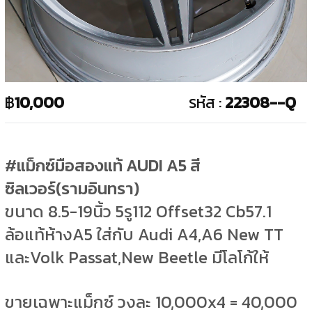
฿
10,000
รหัส :
22308--Q
#แม็กซ์มือสองแท้ AUDI A5 สี
ซิลเวอร์(รามอินทรา)
ขนาด 8.5-19นิ้ว 5รู112 Offset32 Cb57.1
ล้อแท้ห้างA5 ใส่กับ Audi A4,A6 New TT
และVolk Passat,New Beetle มีโลโก้ให้
ขายเฉพาะแม็กซ์ วงละ 10,000x4 = 40,000