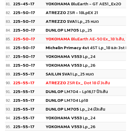
225-45-17
YOKOHAMA
BluEarth - GT AE51_Ex20
81.
225-50-17
ATREZZO
ZSR - 18LpEX 21
82.
225-50-17
ATREZZO SVA1
Lp_25 หมด
83.
225-50-17
DUNLOP LM705
Lp_25
84.
225-50-17
YOKOHAMA
BluEarth AE-50 Ex_18 1เส้น, 19 
85.
225-50-17
Michelin Primacy 4st
4ST Lp_18 และ 3st Lp
86.
225-50-17
YOKOHAMA V553
Lp_24
87.
225-50-17
YOKOHAMA V553
Lp_26
88.
225-55-17
SAILUN SVA1
Lp_25 หมด
89.
225-55-17
ATREZZO
ZSR Ex_ Dot 18 มี 3เส้น
90.
225-55-17
DUNLOP
LM704 - Lp16,17 ปี1เส้น
91.
225-55-17
DUNLOP
LM704 Lp18
92.
225-55-17
DUNLOP LM705
Lp_24 มี3เส้น
93.
225-55-17
YOKOHAMA V553
Lp_24
94.
225-55-17
YOKOHAMA V553
Lp_26
95.