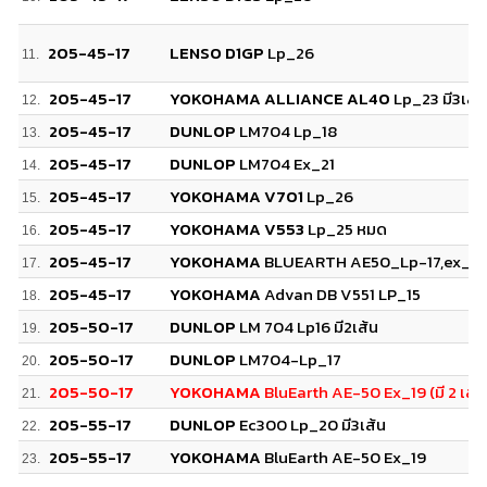
205-45-17
LENSO D1GP
Lp_26
11.
205-45-17
YOKOHAMA ALLIANCE AL40
Lp_23 มี3เส้น
12.
205-45-17
DUNLOP
LM704 Lp_18
13.
205-45-17
DUNLOP
LM704 Ex_21
14.
205-45-17
YOKOHAMA V701
Lp_26
15.
205-45-17
YOKOHAMA V553
Lp_25 หมด
16.
205-45-17
YOKOHAMA
BLUEARTH AE50_Lp-17,ex_19 (มี
17.
205-45-17
YOKOHAMA
Advan DB V551 LP_15
18.
205-50-17
DUNLOP
LM 704 Lp16 มี2เส้น
19.
205-50-17
DUNLOP
LM704-Lp_17
20.
205-50-17
YOKOHAMA
BluEarth AE-50 Ex_19 (มี 2 เส้น
21.
205-55-17
DUNLOP
Ec300 Lp_20 มี3เส้น
22.
205-55-17
YOKOHAMA
BluEarth AE-50 Ex_19
23.