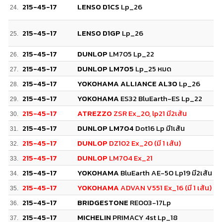
215-45-17
LENSO D1CS
Lp_26
24.
215-45-17
LENSO D1GP
Lp_26
25.
215-45-17
DUNLOP
LM705 Lp_22
26.
215-45-17
DUNLOP LM705
Lp_25 หมด
27.
215-45-17
YOKOHAMA ALLIANCE AL30
Lp_26
28.
215-45-17
YOKOHAMA
ES32 BluEarth-ES Lp_22
29.
215-45-17
ATREZZO
ZSR Ex_20, lp21 มี2เส้น
30.
215-45-17
DUNLOP LM704
Dot16 Lp มี1เส้น
31.
215-45-17
DUNLOP
DZ102 Ex_20 (มี 1 เส้น)
32.
215-45-17
DUNLOP
LM704 Ex_21
33.
215-45-17
YOKOHAMA
BluEarth AE-50 Lp19 มี2เส้น
34.
215-45-17
YOKOHAMA
ADVAN V551 Ex_16 (มี 1 เส้น)
35.
215-45-17
BRIDGESTONE
RE003-17Lp
36.
215-45-17
MICHELIN
PRIMACY 4st Lp_18
37.