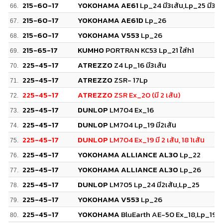
215-60-17
YOKOHAMA AE61
Lp_24 มี3เส้น,Lp_25 มี3เส
66.
215-60-17
YOKOHAMA AE61D
Lp_26
67.
215-60-17
YOKOHAMA V553
Lp_26
68.
215-65-17
KUMHO
PORTRAN KC53 Lp_21 ใส่h1
69.
225-45-17
ATREZZO
Z4 Lp_16 มี3เส้น
70.
225-45-17
ATREZZO
ZSR- 17Lp
71.
225-45-17
ATREZZO
ZSR Ex_20 (มี 2 เส้น)
72.
225-45-17
DUNLOP
LM704 Ex_16
73.
225-45-17
DUNLOP
LM704 Lp_19 มี2เส้น
74.
225-45-17
DUNLOP
LM704 Ex_19 มี 2 เส้น, 18 1เส้น
75.
225-45-17
YOKOHAMA ALLIANCE AL30
Lp_22
76.
225-45-17
YOKOHAMA ALLIANCE AL30
Lp_26
77.
225-45-17
DUNLOP
LM705 Lp_24 มี2เส้น,Lp_25
78.
225-45-17
YOKOHAMA V553
Lp_26
79.
225-45-17
YOKOHAMA
BluEarth AE-50 Ex_18,Lp_19
80.