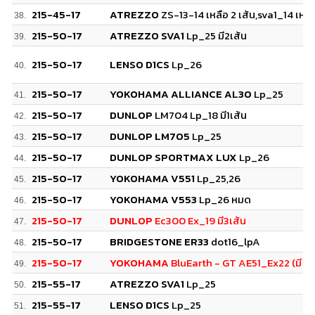
215-45-17
ATREZZO
ZS-13-14 เหลือ 2 เส้น,sva1_14 เหลื
38.
215-50-17
ATREZZO SVA1
Lp_25 มี2เส้น
39.
215-50-17
LENSO D1CS
Lp_26
40.
215-50-17
YOKOHAMA ALLIANCE AL30
Lp_25
41.
215-50-17
DUNLOP
LM704 Lp_18 มี1เส้น
42.
215-50-17
DUNLOP LM705
Lp_25
43.
215-50-17
DUNLOP SPORTMAX LUX
Lp_26
44.
215-50-17
YOKOHAMA V551
Lp_25,26
45.
215-50-17
YOKOHAMA V553
Lp_26 หมด
46.
215-50-17
DUNLOP
Ec300 Ex_19 มี3เส้น
47.
215-50-17
BRIDGESTONE ER33
dot16_lpA
48.
215-50-17
YOKOHAMA
BluEarth - GT AE51_Ex22 (มี 3 เ
49.
215-55-17
ATREZZO SVA1
Lp_25
50.
215-55-17
LENSO D1CS
Lp_25
51.