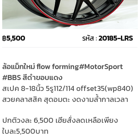
฿
5,500
รหัส :
20185-LRS
ล้อแม็กใหม่ flow forming#MotorSport
#BBS สีดำขอบแดง
สเปค 8-18นิ้ว 5รู112/114 offset35(wp840)
สวยคลาสสิค สุดอมตะ งดงามล้ำกาลเวลา
ปกติวงละ 6,500 เฮียสั่งลดเหลือเพียง
ใบละ5,500บาท