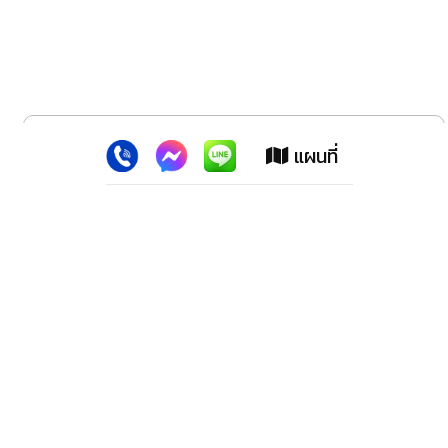
x
เว็บไซต์นี้ใช้คุกกี้
:
เพื่อเพิ่มประสิทธิภาพต่างๆ ให้ตรงใจคุณยิ่งขึ้น
แผนที่
ยอมรับ
ลาดพร้าว สปอร์ตแม็กซ์ (สำนักงานใหญ่)
2228 ปากซอย100 ถ.ลาดพร้าว เขตวังทองหลาง กทม.10310
โทรศัพท์. 02-539-1647,02-9318278,02-5393218, 02-