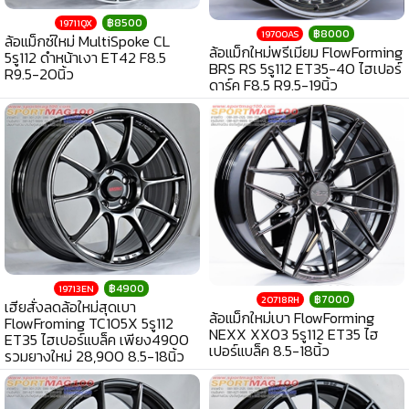
฿8500
19711QX
฿8000
19700AS
ล้อแม็กซ์ใหม่ MultiSpoke CL
ล้อแม็กใหม่พรีเมียม FlowForming
5รู112 ดำหน้าเงา ET42 F8.5
BRS RS 5รู112 ET35-40 ไฮเปอร์
R9.5-20นิ้ว
ดาร์ค F8.5 R9.5-19นิ้ว
฿4900
19713EN
฿7000
20718RH
เฮียสั่งลดล้อใหม่สุดเบา
ล้อแม็กใหม่เบา FlowForming
FlowFroming TC105X 5รู112
NEXX XX03 5รู112 ET35 ไฮ
ET35 ไฮเปอร์แบล็ค เพียง4900
เปอร์แบล็ค 8.5-18นิ้ว
รวมยางใหม่ 28,900 8.5-18นิ้ว