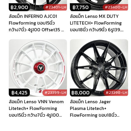
฿
2,900
฿
7,750
#23401-LH
#23400-LH
ล้อแม็ก INFERNO AJC01
ล้อแม็ก Lenso MX DUTY
Flowforming ขอบ15นิ้ว
LITETECH+ FlowForming
กว้าง7นิ้ว 4รู100 Offset35 สี
ขอบ18นิ้ว กว้าง9นิ้ว 6รู139.7
ดำเงา
Offset20 สีดำด้าน
฿
4,425
฿
8,000
#23399-LH
#23398-LH
ล้อแม็ก Lenso VNN Venom
ล้อแม็ก Lenso Jager
Litetech+ FlowForming
Plasma Litetech+
ขอบ15นิ้ว กว้าง7นิ้ว 4รู100
FlowForming ขอบ18นิ้ว
Offset35 สีขาว
กว้าง8.5นิ้ว 5รู108/114.3
Offset35 สีดำด้าน