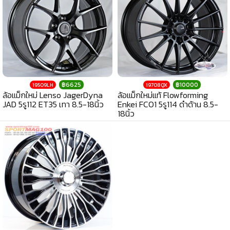
฿6625
฿10000
19509LH
19708QX
ล้อแม็กใหม่ Lenso JagerDyna
ล้อแม็กใหม่แท้ Flowforming
JAD 5รู112 ET35 เทา 8.5-18นิ้ว
Enkei FC01 5รู114 ดำด้าน 8.5-
18นิ้ว