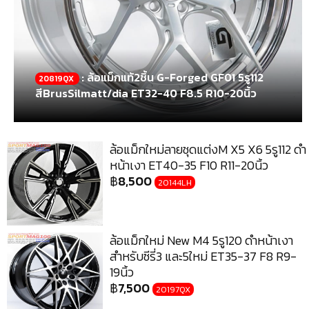
: ล้อแม็กแท้2ชิ้น G-Forged GF01 5รู112
20819QX
สีBrusSilmatt/dia ET32-40 F8.5 R10-20นิ้ว
ล้อแม็กใหม่ลายชุดแต่งM X5 X6 5รู112 ดำ
หน้าเงา ET40-35 F10 R11-20นิ้ว
฿
8,500
20144LH
ล้อแม็กใหม่ New M4 5รู120 ดำหน้าเงา
สำหรับซีรี่3 และ5ใหม่ ET35-37 F8 R9-
19นิ้ว
฿
7,500
20197QX