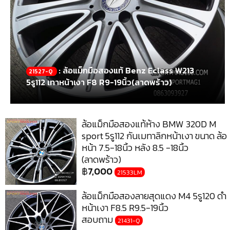
: ล้อแม็กมือสองแท้ Benz Eclass W213
21527-Q
5รู112 เทาหน้าเงา F8 R9-19นิ้ว(ลาดพร้าว)
ล้อแม็กมือสองแท้ห้าง BMW 320D M
sport 5รู112 กันเมทาลิกหน้าเงา ขนาด ล้อ
หน้า 7.5-18นิ้ว หลัง 8.5 -18นิ้ว
(ลาดพร้าว)
฿
7,000
21533LM
ล้อแม็กมือสองลายสุดแดง M4 5รู120 ดำ
หน้าเงา F8.5 R9.5-19นิ้ว
สอบถาม
21431-Q