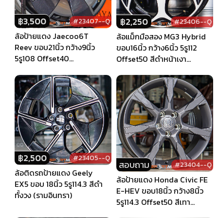
฿
3,500
฿
2,250
#23407--Q
#23406--Q
ล้อป้ายแดง Jaecoo6T
ล้อแม็กมือสอง MG3 Hybrid
Reev ขอบ21นิ้ว กว้าง9นิ้ว
ขอบ16นิ้ว กว้าง6นิ้ว 5รู112
5รู108 Offset40
Offset50 สีดำหน้าเงา
(รามอินทรา)
(รามอินทรา)
฿
2,500
#23405--Q
สอบถาม
#23404--Q
ล้อติดรถป้ายแดง Geely
ล้อป้ายแดง Honda Civic FE
EX5 ขอบ 18นิ้ว 5รู114.3 สีดำ
E-HEV ขอบ18นิ้ว กว้าง8นิ้ว
ทั้งวง (รามอินทรา)
5รู114.3 Offset50 สีเทา
(รามอินทรา)