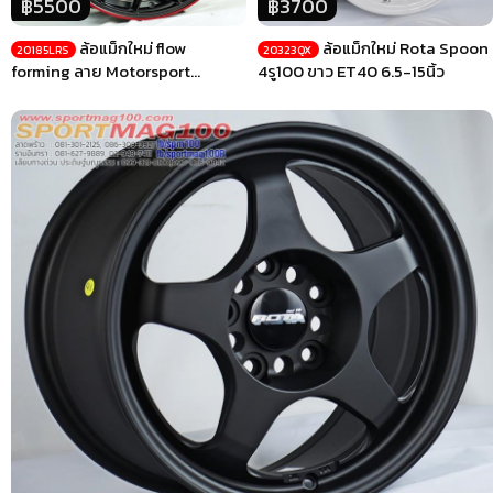
฿5500
฿3700
ล้อแม็กใหม่ flow
ล้อแม็กใหม่ Rota Spoon
20185LRS
20323QX
forming ลาย Motorsport
4รู100 ขาว ET40 6.5-15นิ้ว
5รู112/114 ET35 ดำขอบแดง 8-
18นิ้ว