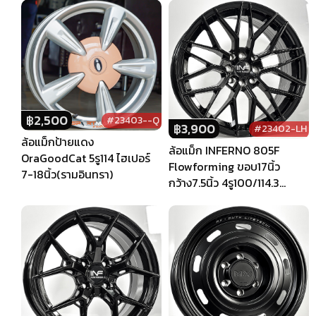
฿
2,500
#23403--Q
฿
3,900
#23402-LH
ล้อแม็กป้ายแดง
ล้อแม็ก INFERNO 805F
OraGoodCat 5รู114 ไฮเปอร์
Flowforming ขอบ17นิ้ว
7-18นิ้ว(รามอินทรา)
กว้าง7.5นิ้ว 4รู100/114.3
Offset35 สีดำเงา