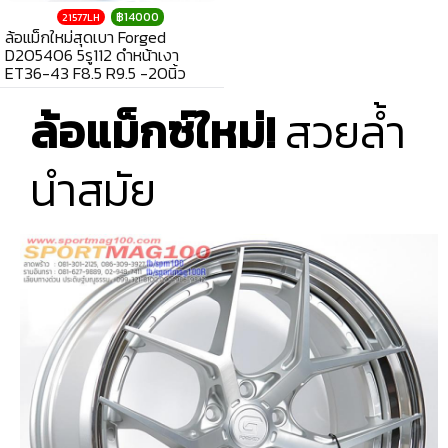
฿14000
21577LH
ล้อแม็กใหม่สุดเบา Forged
D205406 5รู112 ดำหน้าเงา
ET36-43 F8.5 R9.5 -20นิ้ว
ล้อแม็กซ์ใหม่!
สวยล้ำ
นำสมัย