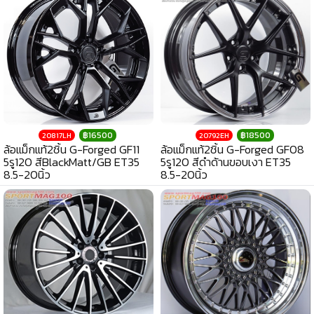
฿16500
฿18500
20817LH
20792EH
ล้อแม็กแท้2ชิ้น G-Forged GF11
ล้อแม็กแท้2ชิ้น G-Forged GF08
5รู120 สีBlackMatt/GB ET35
5รู120 สีดำด้านขอบเงา ET35
8.5-20นิ้ว
8.5-20นิ้ว