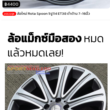
฿4400
ล้อใหม่ Rota Spoon 5รู114 ET38 ดำด้าน 7-16นิ้ว
20322QX
ล้อแม็กซ์มือสอง
หมด
แล้วหมดเลย!