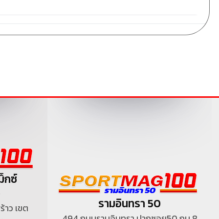
็กซ์
)
รามอินทรา 50
้าว เขต
494 ถนนรามอินทรา ปากซอย50 กม.8