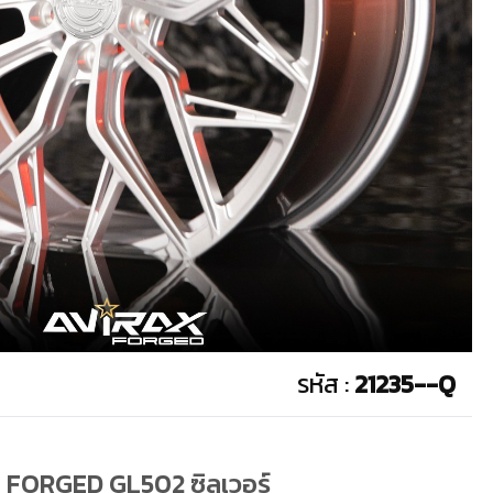
รหัส :
21235--Q
X FORGED GL502 ซิลเวอร์