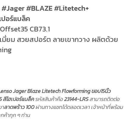
so #Jager #BLAZE #Litetech+
ปอร์แบล็ค
0 Offset35 CB73.1
ีเมี่ยม สวยสปอร์ต ลายเขากวาง ผลิตด้วย
ming
Lenso Jager Blaze Litetech Flowforming ขอบ15นิ้ว
5 สีไฮเปอร์แบล็ค
รหัสสินค้าคือ
23144-LRS
สามารถติดต่อ
ขา
ลาดพร้าว 100
ผ่านทางแชทได้ตลอดเวลา เจ้าหน้าที่พร้อม
ค้าทุก ๆ ท่าน