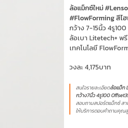
ล้อแม็กซ์ใหม่ #Len
#FlowForming สีไฮเ
กว้าง 7-15นิ้ว 4รู10
ล้อเบา Litetech+ พร
เทคโนโลยี FlowFor
วงละ 4,175บาท
สนใจรายละเอียด
ล้อแม็ก 
กว้าง7นิ้ว 4รู100 Offset3
สอบถามสปอร์ตแม็กซ์ สา
ให้บริการตอบคำถามคุณลูก