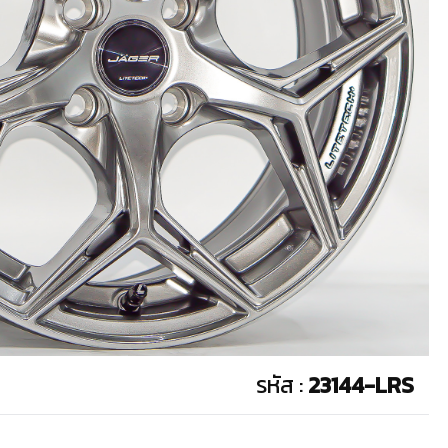
รหัส :
23144-LRS