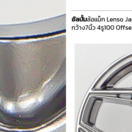
อัลบั้ม
ล้อแม็ก Lenso J
กว้าง7นิ้ว 4รู100 Offse