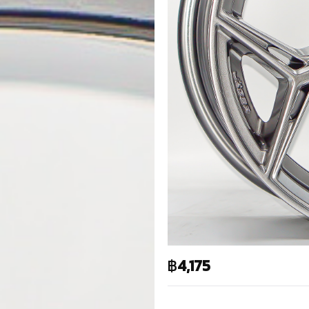
฿
4,175