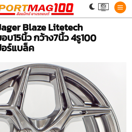
Jager Blaze Litetech
15นิ้ว กว้าง7นิ้ว 4รู100
ปอร์แบล็ค