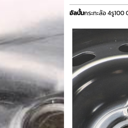
อัลบั้ม
กระทะล้อ 4รู100 