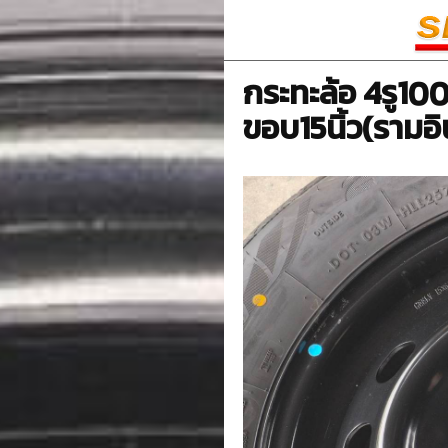
กระทะล้อ 4รู10
ขอบ15นิ้ว(รามอ