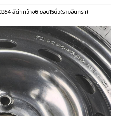
CB54 สีดำ กว้าง6 ขอบ15นิ้ว(รามอินทรา)