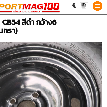
0 CB54 สีดำ กว้าง6
ินทรา)