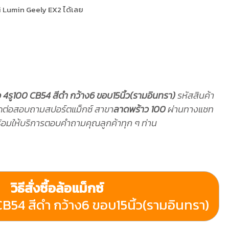
i Lumin Geely EX2 ได้เลย
 4รู100 CB54 สีดำ กว้าง6 ขอบ15นิ้ว(รามอินทรา)
รหัสสินค้า
ต่อสอบถามสปอร์ตแม็กซ์ สาขา
ลาดพร้าว 100
ผ่านทางแชท
พร้อมให้บริการตอบคำถามคุณลูกค้าทุก ๆ ท่าน
วิธีสั่งซื้อล้อแม็กซ์
CB54 สีดำ กว้าง6 ขอบ15นิ้ว(รามอินทรา)