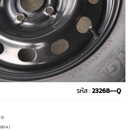
รหัส :
23268--Q
า)
CB54.1