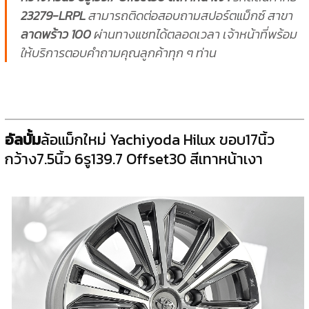
23279-LRPL
สามารถติดต่อสอบถามสปอร์ตแม็กซ์ สาขา
ลาดพร้าว 100
ผ่านทางแชทได้ตลอดเวลา เจ้าหน้าที่พร้อม
ให้บริการตอบคำถามคุณลูกค้าทุก ๆ ท่าน
อัลบั้ม
ล้อแม็กใหม่ Yachiyoda Hilux ขอบ17นิ้ว
กว้าง7.5นิ้ว 6รู139.7 Offset30 สีเทาหน้าเงา