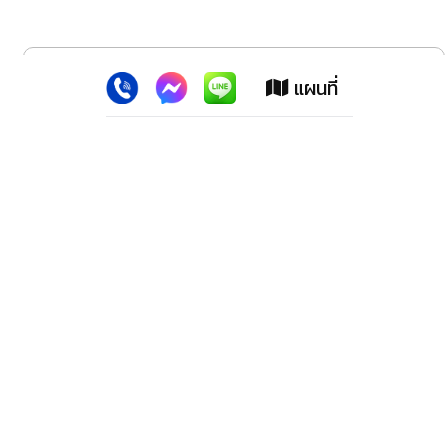
x
เว็บไซต์นี้ใช้คุกกี้
:
เพื่อเพิ่มประสิทธิภาพต่างๆ ให้ตรงใจคุณยิ่งขึ้น
แผนที่
ยอมรับ
ลาดพร้าว สปอร์ตแม็กซ์ (สำนักงานใหญ่)
2228 ปากซอย100 ถ.ลาดพร้าว เขตวังทองหลาง กทม.10310
โทรศัพท์. 02-539-1647,02-9318278,02-5393218, 02-
9330152, 02-9331183
โทรสาร. 02-539-3219