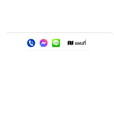
x
เว็บไซต์นี้ใช้คุกกี้
:
เพื่อเพิ่มประสิทธิภาพต่างๆ ให้ตรงใจคุณยิ่งขึ้น
แผนที่
ยอมรับ
ลาดพร้าว สปอร์ตแม็กซ์ (สำนักงานใหญ่)
2228 ปากซอย100 ถ.ลาดพร้าว เขตวังทองหลาง กทม.10310