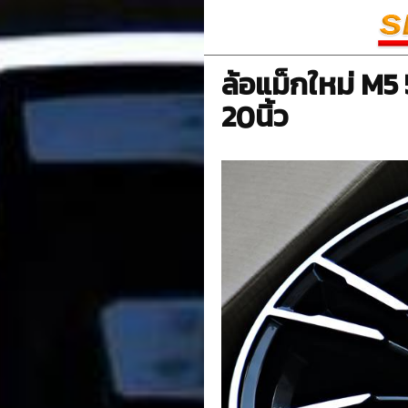
ล้อแม็กใหม่ M5
20นิ้ว