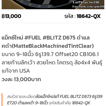
฿
13,000
รหัส :
18642-QX
แม็กซ์ใหม่ #FUEL #BLITZ D675 ดำแล
คดำ(MatteBlackMachinedTintClear)
ขนาด 9-18นื้ว 6รู139.7 Offset20 CB106.1
ลายก้านลึกเว้า สวยโหด โคตรดุ ล้อ4x4 พันธุ์
แท้จาก USA
วงละ 13,000บาท
สนใจรายละเอียด
ล้อแม็กใหม่แท้ FUEL BLITZ D673 6รู139
ET20 ดำแลคดำ 9-18นิ้ว
รหัสสินค้าคือ
18642-QX