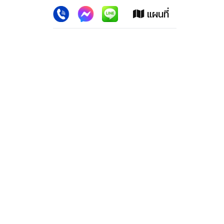
เว็บไซต์นี้ใช้คุกกี้
:
เพื่อเพิ่มประสิทธิภาพต่างๆ ให้ตรงใจคุณยิ่งขึ้น
แผนที่
ยอมรับ
ลาดพร้าว สปอร์ตแม็กซ์ (สำนักงานใหญ่)
2228 ปากซอย100 ถ.ลาดพร้าว เขตวังทองหลาง กทม.10310
โทรศัพท์. 02-539-1647,02-9318278,02-5393218, 02-
9330152, 02-9331183
โทรสาร. 02-539-3219
มือถือ. 081- 301-2125, 086-309-3927, 099-3218100,
091-884-4625
เปิดทำการ : เปิดทำการทุกวัน