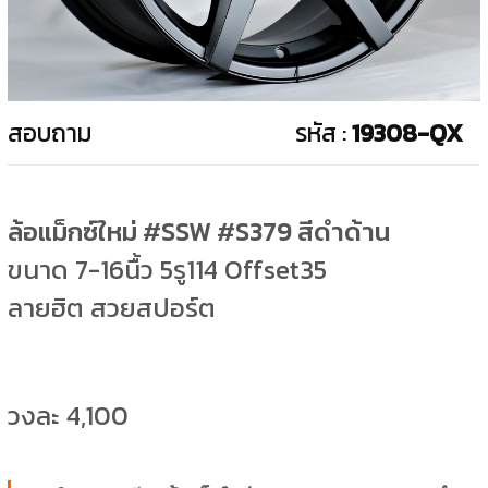
สอบถาม
รหัส :
19308-QX
ล้อแม็กซ์ใหม่ #SSW #S379 สีดำด้าน
ขนาด 7-16นื้ว 5รู114 Offset35
ลายฮิต สวยสปอร์ต
วงละ 4,100