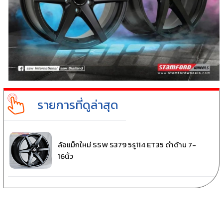
รายการที่ดูล่าสุด
ล้อแม็กใหม่ SSW S379 5รู114 ET35 ดำด้าน 7-
16นิ้ว