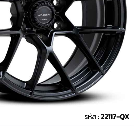
รหัส :
22117-QX