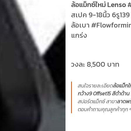
ล้อแม็กซ์ใหม่ Lens
สเปค 9-18นิ้ว 6รู13
ล้อเบา #Flowformi
แกร่ง
วงละ 8,500 บาท
สนใจรายละเอียด
ล้อแม็ก
กว้าง9 Offset15 สีดำด้าน 
สปอร์ตแม็กซ์ สาขา
ลาดพร
ตอบคำถามคุณลูกค้าทุก ๆ