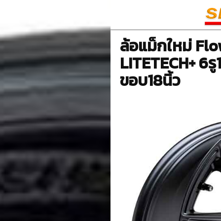
ล้อแม็กใหม่ F
LITETECH+ 6รู1
ขอบ18นิ้ว