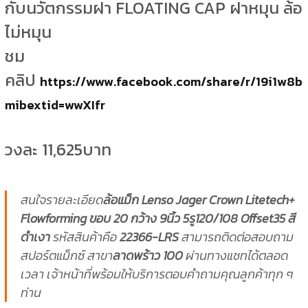
กับนวัตกรรมฝา FLOATING CAP ฝาหมุน ล้อ
ไม่หมุน
ชม
คลิป
https://www.facebook.com/share/r/19i1w8b
mibextid=wwXIfr
วงละ 11,625บาท
สนใจรายละเอียด
ล้อแม็ก Lenso Jager Crown Litetech+
Flowforming ขอบ 20 กว้าง 9นิ้ว 5รู120/108 Offset35 สี
ดำเงา
รหัสสินค้าคือ
22366-LRS
สามารถติดต่อสอบถาม
สปอร์ตแม็กซ์ สาขา
ลาดพร้าว 100
ผ่านทางแชทได้ตลอด
เวลา เจ้าหน้าที่พร้อมให้บริการตอบคำถามคุณลูกค้าทุก ๆ
ท่าน