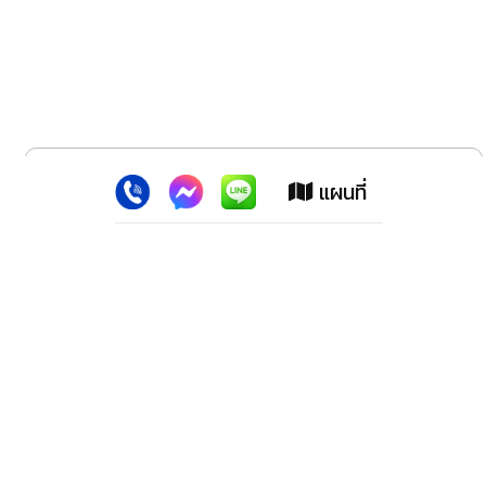
x
เว็บไซต์นี้ใช้คุกกี้
:
เพื่อเพิ่มประสิทธิภาพต่างๆ ให้ตรงใจคุณยิ่งขึ้น
แผนที่
ยอมรับ
ลาดพร้าว สปอร์ตแม็กซ์ (สำนักงานใหญ่)
2228 ปากซอย100 ถ.ลาดพร้าว เขตวังทองหลาง กทม.10310