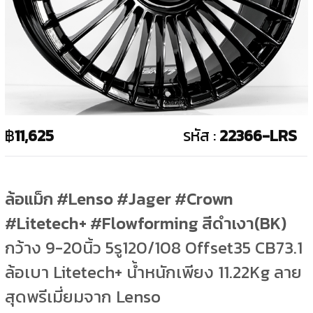
฿
11,625
รหัส :
22366-LRS
ล้อแม็ก #Lenso #Jager #Crown
#Litetech+ #Flowforming สีดำเงา(BK)
กว้าง 9-20นิ้ว 5รู120/108 Offset35 CB73.1
ล้อเบา Litetech+ น้ำหนักเพียง 11.22Kg ลาย
สุดพรีเมี่ยมจาก Lenso