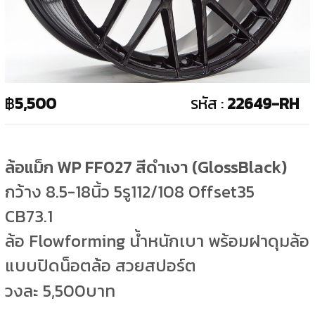
฿
5,500
รหัส :
22649-RH
ล้อแม็ก WP FF027 สีดำเงา (GlossBlack)
กว้าง 8.5-18นิ้ว 5รู112/108 Offset35
CB73.1
ล้อ Flowforming น้ำหนักเบา พร้อมฝาดุมล้อ
แบบปิดน็อตล้อ สวยสปอร์ต
วงละ 5,500บาท