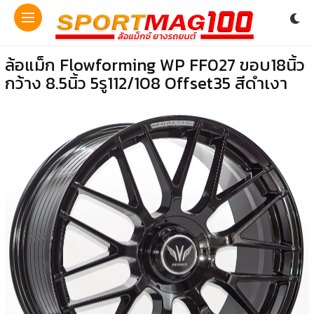
ล้อแม็ก Flowforming WP FF027 ขอบ18นิ้ว
กว้าง 8.5นิ้ว 5รู112/108 Offset35 สีดำเงา