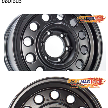
ขอบ16นิ้ว