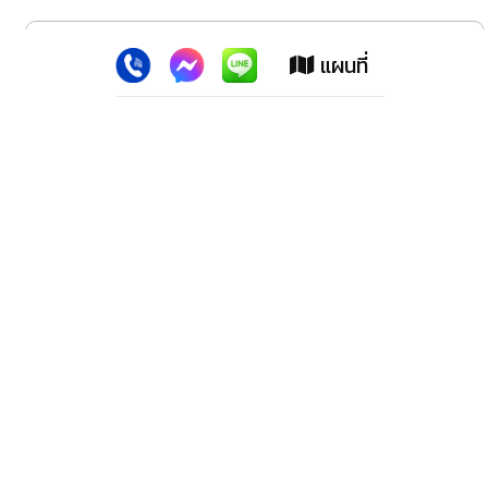
x
เว็บไซต์นี้ใช้คุกกี้
:
เพื่อเพิ่มประสิทธิภาพต่างๆ ให้ตรงใจคุณยิ่งขึ้น
แผนที่
ยอมรับ
ลาดพร้าว สปอร์ตแม็กซ์ (สำนักงานใหญ่)
2228 ปากซอย100 ถ.ลาดพร้าว เขตวังทองหลาง กทม.10310
โทรศัพท์. 02-539-1647,02-9318278,02-5393218, 02-
9330152, 02-9331183
โทรสาร. 02-539-3219
มือถือ. 081- 301-2125, 086-309-3927, 099-3218100,
091-884-4625