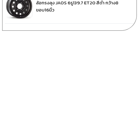
ล้อทรงลุง JAOS 6รู139.7 ET20 สีดำ กว้าง8
ขอบ16นิ้ว