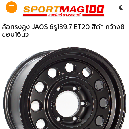
ล้อทรงลุง JAOS 6รู139.7 ET20 สีดำ กว้าง8
ขอบ16นิ้ว