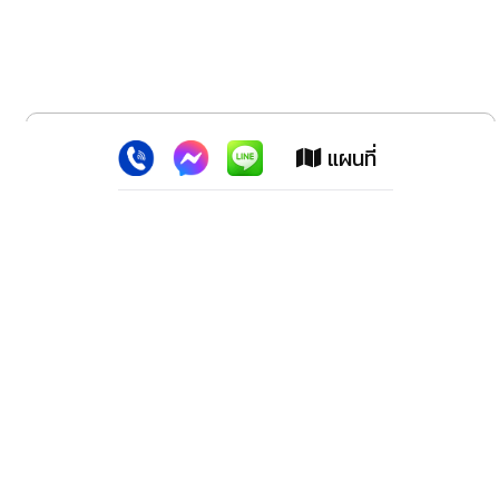
x
เว็บไซต์นี้ใช้คุกกี้
:
เพื่อเพิ่มประสิทธิภาพต่างๆ ให้ตรงใจคุณยิ่งขึ้น
แผนที่
ยอมรับ
ลาดพร้าว สปอร์ตแม็กซ์ (สำนักงานใหญ่)
2228 ปากซอย100 ถ.ลาดพร้าว เขตวังทองหลาง กทม.10310
โทรศัพท์. 02-539-1647,02-9318278,02-5393218, 02-