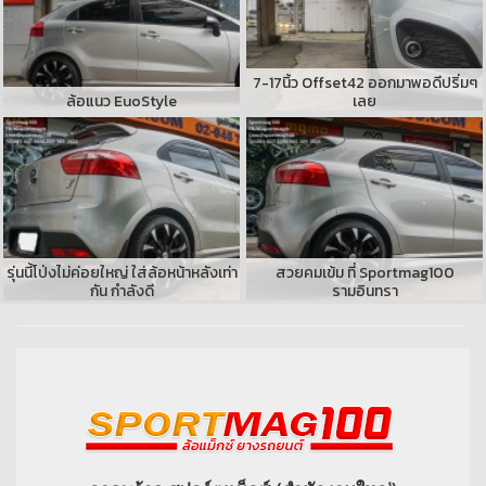
7-17นิ้ว Offset42 ออกมาพอดีปริ่มๆ
ล้อแนว EuoStyle
เลย
รุ่นนี้โป่งไม่ค่อยใหญ่ ใส่ล้อหน้าหลังเท่า
สวยคมเข้ม ที่ Sportmag100
กัน กำลังดี
รามอินทรา