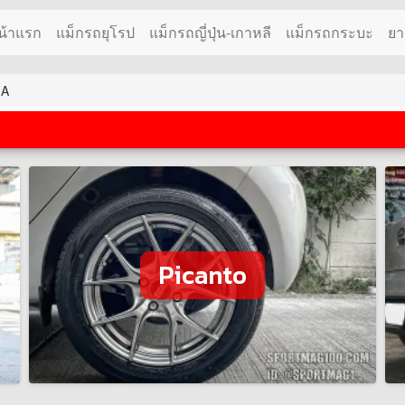
น้าแรก
แม็กรถยุโรป
แม็กรถญี่ปุ่น-เกาหลี
แม็กรถกระบะ
ยา
IA
Picanto