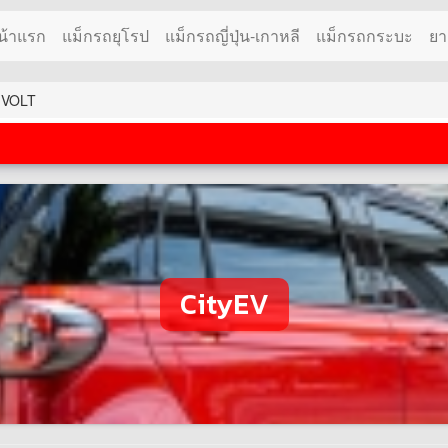
น้าแรก
แม็กรถยุโรป
แม็กรถญี่ปุ่น-เกาหลี
แม็กรถกระบะ
ยา
ถ VOLT
CityEV