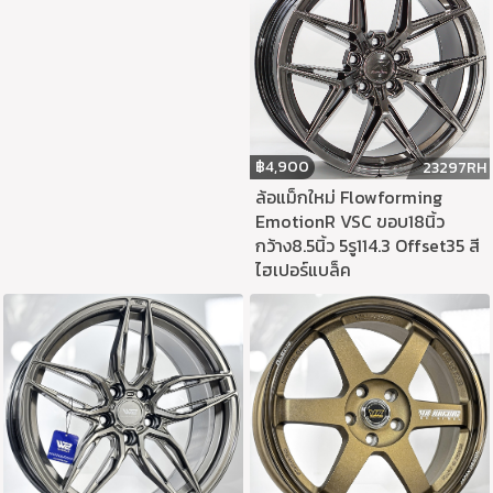
฿
4,900
23297RH
ล้อแม็กใหม่ Flowforming
EmotionR VSC ขอบ18นิ้ว
กว้าง8.5นิ้ว 5รู114.3 Offset35 สี
ไฮเปอร์แบล็ค