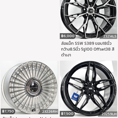
฿
6,000
23214LS
ล้อแม็ก SSW S389 ขอบ18นิ้ว
กว้าง8.5นิ้ว 5รู100 Offset38 สี
ดำเงา
฿
7,750
23226RH
฿
7,500
23259LH