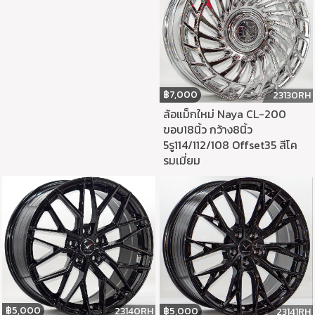
฿
7,000
23130RH
ล้อแม็กใหม่ Naya CL-200
ขอบ18นิ้ว กว้าง8นิ้ว
5รู114/112/108 Offset35 สีโค
รมเมี่ยม
฿
5,000
฿
5,000
23140RH
23141RH