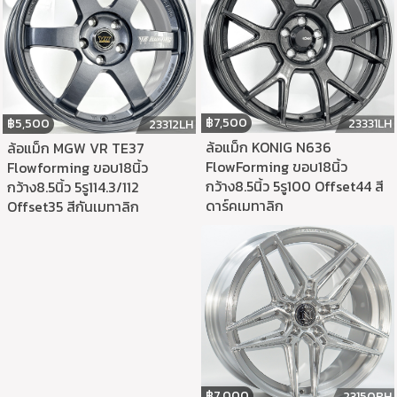
฿
7,500
฿
5,500
23331LH
23312LH
ล้อแม็ก KONIG N636
ล้อแม็ก MGW VR TE37
FlowForming ขอบ18นิ้ว
Flowforming ขอบ18นิ้ว
กว้าง8.5นิ้ว 5รู100 Offset44 สี
กว้าง8.5นิ้ว 5รู114.3/112
ดาร์คเมทาลิก
Offset35 สีกันเมทาลิก
฿
7,000
23150RH