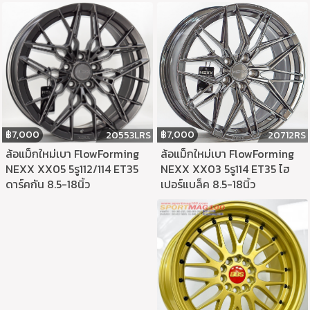
฿
7,000
฿
7,000
20712RS
20553LRS
ล้อแม็กใหม่เบา FlowForming
ล้อแม็กใหม่เบา FlowForming
NEXX XX03 5รู114 ET35 ไฮ
NEXX XX05 5รู112/114 ET35
เปอร์แบล็ค 8.5-18นิ้ว
ดาร์คกัน 8.5-18นิ้ว