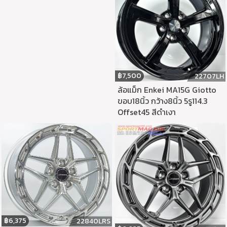
฿
7,500
22707LH
ล้อแม็ก Enkei MA15G Giotto
ขอบ18นิ้ว กว้าง8นิ้ว 5รู114.3
Offset45 สีดำเงา
฿
6,375
22840LRS