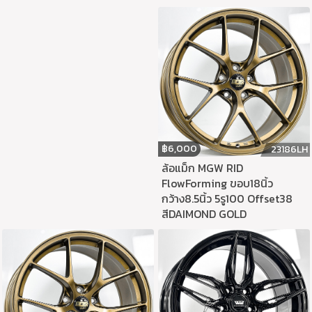
฿
6,000
23186LH
ล้อแม็ก MGW RID
FlowForming ขอบ18นิ้ว
กว้าง8.5นิ้ว 5รู100 Offset38
สีDAIMOND GOLD