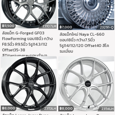
฿
11,500
23107LH
฿
7,000
23291-Q
ล้อแม็ก G-Forged GF03
ล้อแม็กใหม่ Naya CL-660
FlowForming ขอบ18นิ้ว กว้าง
ขอบ18นิ้ว กว้าง7.5นิ้ว
F8.5นิ้ว R9.5นิ้ว 5รู114.3/112
5รู114/112/120 Offset40 สีโค
Offset35-38
รมเมี่ยม
สีTitaniumgreyขอบดำเงา
฿
8,000
23113LH
฿
8,000
23114LH