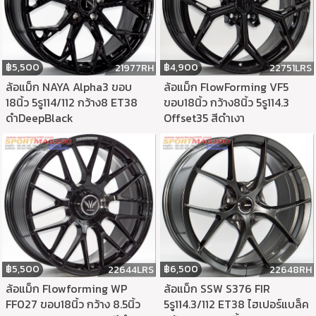
฿
5,500
฿
4,900
21977RH
22751LRS
ล้อแม็ก NAYA Alpha3 ขอบ
ล้อแม็ก FlowForming VF5
18นิ้ว 5รู114/112 กว้าง8 ET38
ขอบ18นิ้ว กว้าง8นิ้ว 5รู114.3
ดำDeepBlack
Offset35 สีดำเงา
฿
5,500
฿
6,500
22644LRS
22648RH
ล้อแม็ก Flowforming WP
ล้อแม็ก SSW S376 FIR
FF027 ขอบ18นิ้ว กว้าง 8.5นิ้ว
5รู114.3/112 ET38 ไฮเปอร์แบล็ค