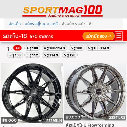
ล้อแม็ก
แม็กรถญี่ปุ่น-เกาหลี
ล้อแม็ก รถเก๋ง-18
รถเก๋ง-18
☰
แม็กมือสอง ➩
570 รายการ
รู :
All
4 รู 100
4 รู 100/114.3
5 รู 100
5 รู 100/114.3
5 รู 108
5 รู 112
5 รู 114.3
5 รู 120
฿
8,000
23341LRS
฿
8,000
23395LH
ล้อแม็กใหม่ Flowforming