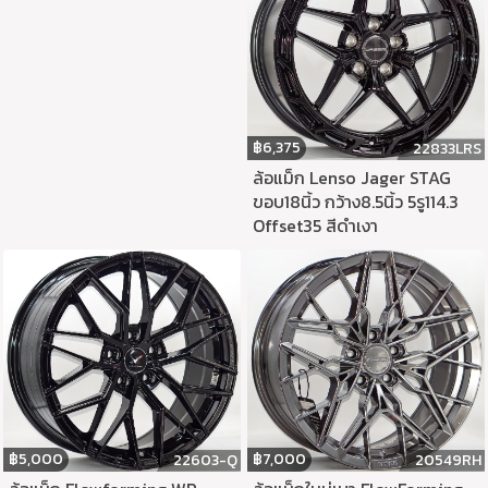
฿
6,375
22833LRS
ล้อแม็ก Lenso Jager STAG
ขอบ18นิ้ว กว้าง8.5นิ้ว 5รู114.3
Offset35 สีดำเงา
฿
7,000
฿
5,000
20549RH
22603-Q