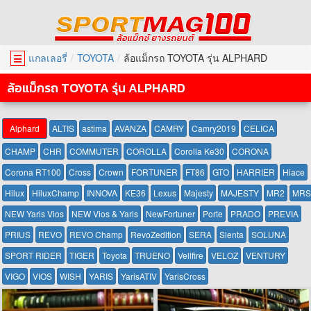
แกลเลอรี่
TOYOTA
ล้อแม็กรถ TOYOTA รุ่น ALPHARD
☰
ล้อแม็กรถ TOYOTA รุ่น ALPHARD
Alphard
ALTIS
astima
AVANZA
CAMRY
Camry2019
CELICA
CHAMP
CHR
COMMUTER
COROLLA
Corolla Ke30
CORONA
Corona RT100
Cross
Crown
FORTUNER
FT86
GTO
HARRIER
Hiace
Hilux
HiluxChamp
INNOVA
KE36
Lexus
Majesty
MAJESTY
MR2
MRS
NEW Yaris Vios
NEW Vios & Yaris
NewFortuner
Porte
PRADO
PREVIA
PRIUS
REVO
REVO Champ
RevoZedition
SERA
Sienta
SOLUNA
SPORT RIDER
TIGER
Toyota
TRUENO
Vellfire
VELOZ
VENTURY
VIGO
VIOS
WISH
YARIS
YarisATIV
YarisCross