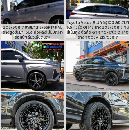
Toyota Veloz สเปค 5รู100 ล้อเดิมๆ
205/50R17 ข้ามมา 215/55R17 แก้ม
6.5-17นิ้ว Off45 ยาง 205/50R17 คัน
ยางสูงขึ้นมา 16มิล ล้อหลังไม่มีปัญหา
นี้เน้นสูง จัดล้อ GTR 7.5-17นิ้ว Off40
ล้อหน้าเลี้ยวเฉียดนิดๆ
ยาง T005A 215/55R17