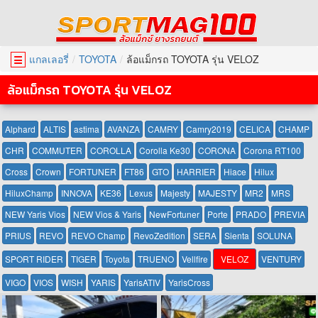
แกลเลอรี่
TOYOTA
ล้อแม็กรถ TOYOTA รุ่น VELOZ
☰
ล้อแม็กรถ TOYOTA รุ่น VELOZ
Alphard
ALTIS
astima
AVANZA
CAMRY
Camry2019
CELICA
CHAMP
CHR
COMMUTER
COROLLA
Corolla Ke30
CORONA
Corona RT100
Cross
Crown
FORTUNER
FT86
GTO
HARRIER
Hiace
Hilux
HiluxChamp
INNOVA
KE36
Lexus
Majesty
MAJESTY
MR2
MRS
NEW Yaris Vios
NEW Vios & Yaris
NewFortuner
Porte
PRADO
PREVIA
PRIUS
REVO
REVO Champ
RevoZedition
SERA
Sienta
SOLUNA
SPORT RIDER
TIGER
Toyota
TRUENO
Vellfire
VELOZ
VENTURY
VIGO
VIOS
WISH
YARIS
YarisATIV
YarisCross