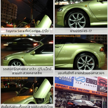
Toyota Sera กับCompe-17นิ้ว
ยาง205/45-17
รถสปอร์ตสวยคลาสสิค คู่กับแม็กซ์
ลายเก๋า สวยคลาสสิค
มองกันอีกที ลายกล้วยองศาสวยๆ
คันนี้แต่งครบทั้งชุด สวยเช้งจริงๆ โดย