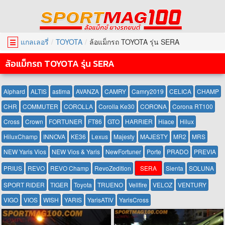
แกลเลอรี่
TOYOTA
ล้อแม็กรถ TOYOTA รุ่น SERA
☰
ล้อแม็กรถ TOYOTA รุ่น SERA
Alphard
ALTIS
astima
AVANZA
CAMRY
Camry2019
CELICA
CHAMP
CHR
COMMUTER
COROLLA
Corolla Ke30
CORONA
Corona RT100
Cross
Crown
FORTUNER
FT86
GTO
HARRIER
Hiace
Hilux
HiluxChamp
INNOVA
KE36
Lexus
Majesty
MAJESTY
MR2
MRS
NEW Yaris Vios
NEW Vios & Yaris
NewFortuner
Porte
PRADO
PREVIA
PRIUS
REVO
REVO Champ
RevoZedition
SERA
Sienta
SOLUNA
SPORT RIDER
TIGER
Toyota
TRUENO
Vellfire
VELOZ
VENTURY
VIGO
VIOS
WISH
YARIS
YarisATIV
YarisCross