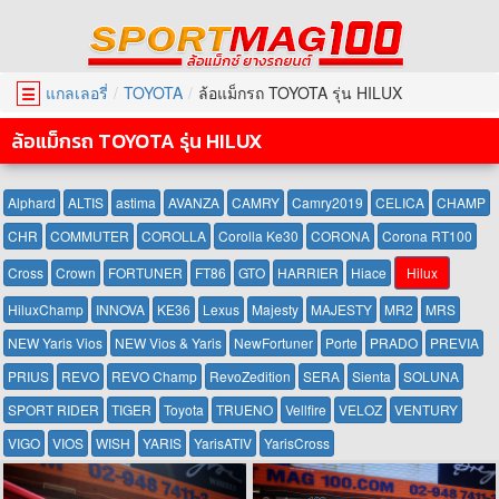
แกลเลอรี่
TOYOTA
ล้อแม็กรถ TOYOTA รุ่น HILUX
☰
ล้อแม็กรถ TOYOTA รุ่น HILUX
Alphard
ALTIS
astima
AVANZA
CAMRY
Camry2019
CELICA
CHAMP
CHR
COMMUTER
COROLLA
Corolla Ke30
CORONA
Corona RT100
Cross
Crown
FORTUNER
FT86
GTO
HARRIER
Hiace
Hilux
HiluxChamp
INNOVA
KE36
Lexus
Majesty
MAJESTY
MR2
MRS
NEW Yaris Vios
NEW Vios & Yaris
NewFortuner
Porte
PRADO
PREVIA
PRIUS
REVO
REVO Champ
RevoZedition
SERA
Sienta
SOLUNA
SPORT RIDER
TIGER
Toyota
TRUENO
Vellfire
VELOZ
VENTURY
VIGO
VIOS
WISH
YARIS
YarisATIV
YarisCross